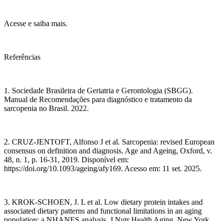
Acesse e saiba mais.
Referências
1. Sociedade Brasileira de Geriatria e Gerontologia (SBGG).
Manual de Recomendações para diagnóstico e tratamento da
sarcopenia no Brasil. 2022.
2. CRUZ-JENTOFT, Alfonso J et al. Sarcopenia: revised European
consensus on definition and diagnosis. Age and Ageing, Oxford, v.
48, n. 1, p. 16-31, 2019. Disponível em:
https://doi.org/10.1093/ageing/afy169. Acesso em: 11 set. 2025.
3. KROK-SCHOEN, J. L et al. Low dietary protein intakes and
associated dietary patterns and functional limitations in an aging
population: a NHANES analysis. J Nutr Health Aging. New York,