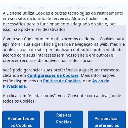
Cadastre-se e tenha acesso a conteúdos exclusivos e
A Danone utiliza Cookies e outras tecnologias de rastreamento
personalizados de acordo com o seu interesse!
em seu site, incluindo de terceiros. Alguns Cookies são
Cadastrar
necessários para o funcionamento adequado do site e, por
isso, não podem ser desativados.
Com o seu Consentimento utilizaremos os demais Cookies para
aprimorar sua experiência geral de navegação na web, medir e
analisar o uso do site, personalizar conteúdo e publicidade de
acordo com seus interesses (em nosso site e em outros) e
oferecer recursos disponíveis nas redes sociais.
Você pode gerenciar suas preferências a qualquer momento
clicando em
Configurações de Cookies
. Mais informações
Fale Conosco
estão disponíveis na
Política de Cookies
e no
Aviso de
Sobre a Danone
Privacidade
.
Referências Bibliográficas
Termos de Uso/Política de Privacidade
Ao clicar em "Aceitar todos", você Consente com a ativação de
Dúvidas Frequentes
todos os Cookies.
Rejeitar
Aceitar todos
Personalizar
Cookies
os Cookies
preferências