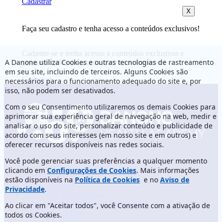
Cadastrar
X
Faça seu cadastro e tenha acesso a conteúdos exclusivos!
Cadastre-se e tenha acesso a conteúdos exclusivos e
A Danone utiliza Cookies e outras tecnologias de rastreamento
personalizados de acordo com o seu interesse!
em seu site, incluindo de terceiros. Alguns Cookies são
Cadastrar
necessários para o funcionamento adequado do site e, por
isso, não podem ser desativados.
Com o seu Consentimento utilizaremos os demais Cookies para
aprimorar sua experiência geral de navegação na web, medir e
analisar o uso do site, personalizar conteúdo e publicidade de
acordo com seus interesses (em nosso site e em outros) e
oferecer recursos disponíveis nas redes sociais.
Você pode gerenciar suas preferências a qualquer momento
clicando em
Configurações de Cookies
. Mais informações
Fale Conosco
estão disponíveis na
Política de Cookies
e no
Aviso de
Sobre a Danone
Privacidade
.
Referências Bibliográficas
Termos de Uso/Política de Privacidade
Ao clicar em "Aceitar todos", você Consente com a ativação de
Dúvidas Frequentes
todos os Cookies.