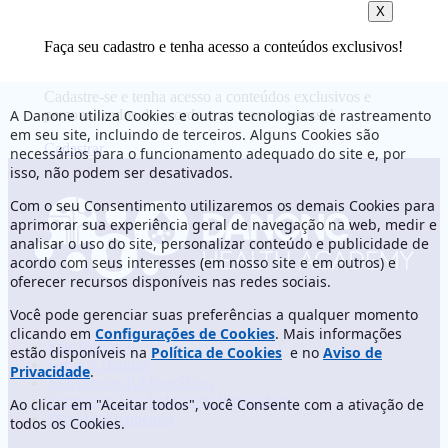
X
Faça seu cadastro e tenha acesso a conteúdos exclusivos!
Cadastre-se e tenha acesso a conteúdos exclusivos e
A Danone utiliza Cookies e outras tecnologias de rastreamento
personalizados de acordo com o seu interesse!
em seu site, incluindo de terceiros. Alguns Cookies são
Cadastrar
necessários para o funcionamento adequado do site e, por
isso, não podem ser desativados.
Com o seu Consentimento utilizaremos os demais Cookies para
aprimorar sua experiência geral de navegação na web, medir e
analisar o uso do site, personalizar conteúdo e publicidade de
acordo com seus interesses (em nosso site e em outros) e
oferecer recursos disponíveis nas redes sociais.
Você pode gerenciar suas preferências a qualquer momento
clicando em
Configurações de Cookies
. Mais informações
Fale Conosco
estão disponíveis na
Política de Cookies
e no
Aviso de
Sobre a Danone
Privacidade
.
Referências Bibliográficas
Termos de Uso/Política de Privacidade
Ao clicar em "Aceitar todos", você Consente com a ativação de
Dúvidas Frequentes
todos os Cookies.