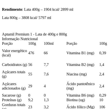
Rendimento
: Lata 400g – 1904 kcal/ 2899 ml
Lata 800g – 3808 kcal/ 5797 ml
Aptamil Premium 1 - Lata de 400g e 800g
Informação Nutricional
Porção
100g
100ml
Porção
100g
Valor energético
476
66
Vitamina B1 (mg)
0,39
(kcal)
Carboidratos (g)
56
7,7
Vitamina B2 (mg)
1,4
Açúcares totais
55
7,6
Niacina (mg)
2,4
(g)
Açúcares
Ácido pantotênico
29
4
2,4
adicionados (g)
(mg)
Sacarose (g)
0
0
Vitamina B6 (mg)
0,29
Proteínas (g)
9,2
1,3
Biotina (ug)
10
Gorduras totais
23
3,2
Ácido fólico (Mg)
106