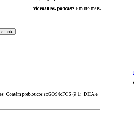
videoaulas, podcasts
e muito mais.
isitante
eses. Contém prebióticos scGOS/lcFOS (9:1), DHA e