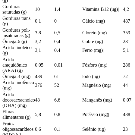
(g)
Gorduras
10
1,4
Vitamina B12 (ug)|
4,2
saturadas (g)
Gorduras trans
0,1
0
Cálcio (mg)
487
(g)
Gorduras poli-
3,8
0,5
Cloreto (mg)
359
insaturadas (g)
Ômega-6 (g)
3,2
0,4
Cobre (ug)
281
Ácido linoleico
3,1
0,4
Ferro (mg)|
5,1
(g)
Ácido
araquidônico
0,05
0,01
Fósforo (mg)
286
(ARA) (g)
Ômega-3 (mg)
439
61
lodo (ug)
72
Ácido linolênico
376
52
Magnésio (mg)
44
(mg)
Ácido
docosaexaenoico
48
6,6
Manganês (mg)
0,07
(DHA) (mg)
Fibras
5,8
0,8
Potássio (mg)|
488
alimentares (g)
Fruto-
oligossacarídeos
0,6
0,1
Selênio (ug)
23
(FOS) (g)