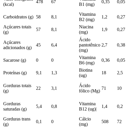
478
67
0,35
0,05
(kcal)
B1 (mg)
Vitamina
Carboidratos (g)
58
8,1
1,2
0,27
B2 (mg)
Açúcares totais
Niacina
57
8,1
1,9
0,27
(g)
(mg)
Ácido
Açúcares
45
6,4
pantotênico
2,7
0,38
adicionados (g)
(mg)
Vitamina
Sacarose (g)
0
0
0,36
0,05
B6 (mg)
Biotina
Proteínas (g)
9,1
1,3
18
2,5
(ug)
Gorduras totais
Ácido
22
3,1
71
10
(g)
fólico (Mg)
Gorduras
Vitamina
5,4
0,8
1,4
0,2
saturadas (g)
B12 (ug)|
Gorduras trans
Cálcio
0,1
0
508
72
(g)
(mg)