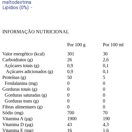
maltodextrina
Lipídios (0%): -
INFORMAÇÃO NUTRICIONAL
Por 100 g
Por 100 ml
Valor energético (kcal)
301
30
Carboidratos (g)
26
2,6
Açúcares totais (g)
0,9
0,1
Açúcares adicionados (g)
0,9
0,1
Proteínas (g)
50
5
Fenilalanina (mg)
0
0
Gorduras totais (g)
0
0
Gorduras saturadas (g)
0
0
Gorduras trans (g)
0
0
Fibras alimentares (g)
0
0
Sódio (mg)
700
70
Vitamina A (µg)
1900
190
Vitamina D (µg)
43
4,3
Vitamina E (mg)
16
1,6