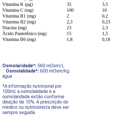
Vitamina K (µg)
35
3,5
Vitamina C (mg)
100
10
Vitamina B1 (mg)
2
0,2
Vitamina B2 (mg)
2,3
0,23
Niacina (mg)
23
2,3
Ácido Pantotênico (mg)
15
1,5
Vitamina B6 (mg)
1,8
0,18
Osmolaridade*:
560 mOsm/L
Osmolalidade*:
600 mOsm/kg
água
*A informação nutricional por
100ml, a osmolalidade e a
osmolaridade estão conforme
diluição de 10%. A prescrição do
médico ou nutricionista deve ser
sempre seguida.