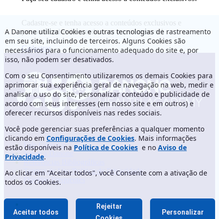
Cadastre-se e tenha acesso a conteúdos exclusivos e
A Danone utiliza Cookies e outras tecnologias de rastreamento
personalizados de acordo com o seu interesse!
em seu site, incluindo de terceiros. Alguns Cookies são
Cadastrar
necessários para o funcionamento adequado do site e, por
isso, não podem ser desativados.
Com o seu Consentimento utilizaremos os demais Cookies para
aprimorar sua experiência geral de navegação na web, medir e
analisar o uso do site, personalizar conteúdo e publicidade de
acordo com seus interesses (em nosso site e em outros) e
oferecer recursos disponíveis nas redes sociais.
Você pode gerenciar suas preferências a qualquer momento
clicando em
Configurações de Cookies
. Mais informações
Fale Conosco
estão disponíveis na
Política de Cookies
e no
Aviso de
Sobre a Danone
Privacidade
.
Referências Bibliográficas
Termos de Uso/Política de Privacidade
Ao clicar em "Aceitar todos", você Consente com a ativação de
Dúvidas Frequentes
todos os Cookies.
Rejeitar
Aceitar todos
Personalizar
Cookies