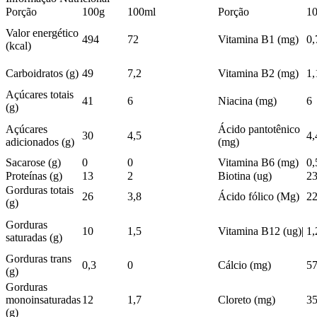
Porção
100g
100ml
Porção
1
Valor energético
494
72
Vitamina B1 (mg)
0,
(kcal)
Carboidratos (g)
49
7,2
Vitamina B2 (mg)
1,
Açúcares totais
41
6
Niacina (mg)
6
(g)
Açúcares
Ácido pantotênico
30
4,5
4,
adicionados (g)
(mg)
Sacarose (g)
0
0
Vitamina B6 (mg)
0,
Proteínas (g)
13
2
Biotina (ug)
2
Gorduras totais
26
3,8
Ácido fólico (Mg)
2
(g)
Gorduras
10
1,5
Vitamina B12 (ug)|
1,
saturadas (g)
Gorduras trans
0,3
0
Cálcio (mg)
5
(g)
Gorduras
monoinsaturadas
12
1,7
Cloreto (mg)
3
(g)