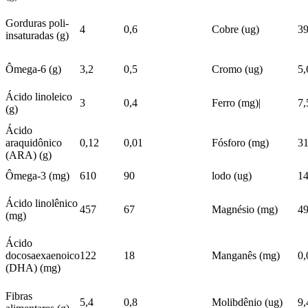
Gorduras poli-
4
0,6
Cobre (ug)
3
insaturadas (g)
Ômega-6 (g)
3,2
0,5
Cromo (ug)
5,
Ácido linoleico
3
0,4
Ferro (mg)|
7,
(g)
Ácido
araquidônico
0,12
0,01
Fósforo (mg)
3
(ARA) (g)
Ômega-3 (mg)
610
90
lodo (ug)
1
Ácido linolênico
457
67
Magnésio (mg)
4
(mg)
Ácido
docosaexaenoico
122
18
Manganês (mg)
0,
(DHA) (mg)
Fibras
5,4
0,8
Molibdênio (ug)
9,