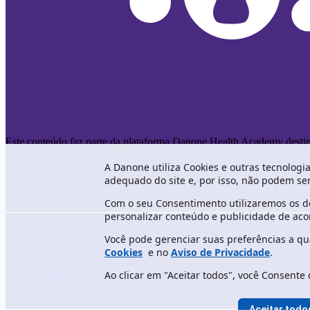
Este conteúdo faz parte da plataforma Danone Health Academy destinad
A Danone utiliza Cookies e outras tecnologi
adequado do site e, por isso, não podem se
Com o seu Consentimento utilizaremos os de
personalizar conteúdo e publicidade de acor
Fale Conosco
Você pode gerenciar suas preferências a 
Sobre a Danone
Cookies
e no
Aviso de Privacidade
.
Referências Bibliográficas
Termos de Uso/Política de Privacidade
Ao clicar em "Aceitar todos", você Consente 
Dúvidas Frequentes
Aceitar todo