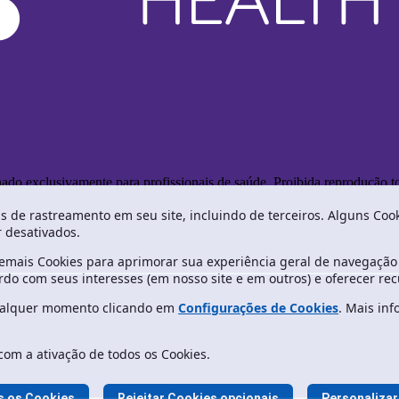
o exclusivamente para profissionais de saúde. Proibida reprodução tot
as de rastreamento em seu site, incluindo de terceiros. Alguns Co
r desativados.
mais Cookies para aprimorar sua experiência geral de navegação n
do com seus interesses (em nosso site e em outros) e oferecer recu
qualquer momento clicando em
Configurações de Cookies
. Mais in
com a ativação de todos os Cookies.
s os Cookies
Rejeitar Cookies opcionais
Personalizar