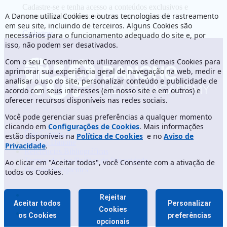
Cadastre-se e tenha acesso a conteúdos exclusivos e
A Danone utiliza Cookies e outras tecnologias de rastreamento
personalizados de acordo com o seu interesse!
em seu site, incluindo de terceiros. Alguns Cookies são
Cadastrar
necessários para o funcionamento adequado do site e, por
isso, não podem ser desativados.
Com o seu Consentimento utilizaremos os demais Cookies para
aprimorar sua experiência geral de navegação na web, medir e
analisar o uso do site, personalizar conteúdo e publicidade de
acordo com seus interesses (em nosso site e em outros) e
oferecer recursos disponíveis nas redes sociais.
Você pode gerenciar suas preferências a qualquer momento
clicando em
Configurações de Cookies
. Mais informações
Fale Conosco
estão disponíveis na
Política de Cookies
e no
Aviso de
Sobre a Danone
Privacidade
.
Referências Bibliográficas
Termos de Uso/Política de Privacidade
Ao clicar em "Aceitar todos", você Consente com a ativação de
Dúvidas Frequentes
todos os Cookies.
Rejeitar
Aceitar todos
Personalizar
Cookies
os Cookies
preferências
opcionais