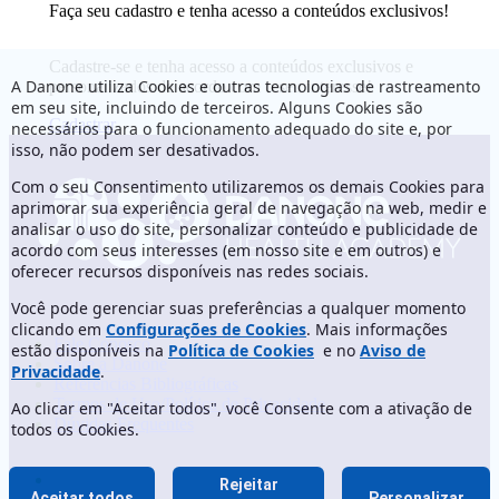
Faça seu cadastro e tenha acesso a conteúdos exclusivos!
Cadastre-se e tenha acesso a conteúdos exclusivos e
A Danone utiliza Cookies e outras tecnologias de rastreamento
personalizados de acordo com o seu interesse!
em seu site, incluindo de terceiros. Alguns Cookies são
Cadastrar
necessários para o funcionamento adequado do site e, por
isso, não podem ser desativados.
Com o seu Consentimento utilizaremos os demais Cookies para
aprimorar sua experiência geral de navegação na web, medir e
analisar o uso do site, personalizar conteúdo e publicidade de
acordo com seus interesses (em nosso site e em outros) e
oferecer recursos disponíveis nas redes sociais.
Você pode gerenciar suas preferências a qualquer momento
clicando em
Configurações de Cookies
. Mais informações
Fale Conosco
estão disponíveis na
Política de Cookies
e no
Aviso de
Sobre a Danone
Privacidade
.
Referências Bibliográficas
Termos de Uso/Política de Privacidade
Ao clicar em "Aceitar todos", você Consente com a ativação de
Dúvidas Frequentes
todos os Cookies.
Rejeitar
Aceitar todos
Personalizar