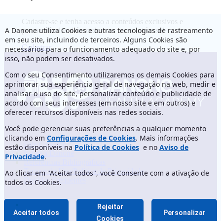
Cadastre-se e tenha acesso a conteúdos exclusivos e
A Danone utiliza Cookies e outras tecnologias de rastreamento
personalizados de acordo com o seu interesse!
em seu site, incluindo de terceiros. Alguns Cookies são
Cadastrar
necessários para o funcionamento adequado do site e, por
isso, não podem ser desativados.
Com o seu Consentimento utilizaremos os demais Cookies para
aprimorar sua experiência geral de navegação na web, medir e
analisar o uso do site, personalizar conteúdo e publicidade de
acordo com seus interesses (em nosso site e em outros) e
oferecer recursos disponíveis nas redes sociais.
Você pode gerenciar suas preferências a qualquer momento
clicando em
Configurações de Cookies
. Mais informações
Fale Conosco
estão disponíveis na
Política de Cookies
e no
Aviso de
Sobre a Danone
Privacidade
.
Referências Bibliográficas
Termos de Uso/Política de Privacidade
Ao clicar em "Aceitar todos", você Consente com a ativação de
Dúvidas Frequentes
todos os Cookies.
Rejeitar
Aceitar todos
Personalizar
Cookies