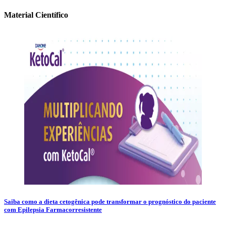
Material Científico
Saiba como a dieta cetogênica pode transformar o prognóstico do paciente
com Epilepsia Farmacorresistente