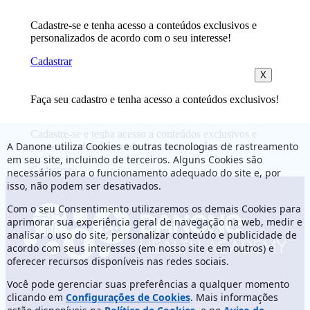
Cadastre-se e tenha acesso a conteúdos exclusivos e
personalizados de acordo com o seu interesse!
Cadastrar
X
Faça seu cadastro e tenha acesso a conteúdos exclusivos!
Cadastre-se e tenha acesso a conteúdos exclusivos e
A Danone utiliza Cookies e outras tecnologias de rastreamento
personalizados de acordo com o seu interesse!
em seu site, incluindo de terceiros. Alguns Cookies são
Cadastrar
necessários para o funcionamento adequado do site e, por
isso, não podem ser desativados.
Com o seu Consentimento utilizaremos os demais Cookies para
aprimorar sua experiência geral de navegação na web, medir e
analisar o uso do site, personalizar conteúdo e publicidade de
acordo com seus interesses (em nosso site e em outros) e
oferecer recursos disponíveis nas redes sociais.
Você pode gerenciar suas preferências a qualquer momento
clicando em
Configurações de Cookies
. Mais informações
Fale Conosco